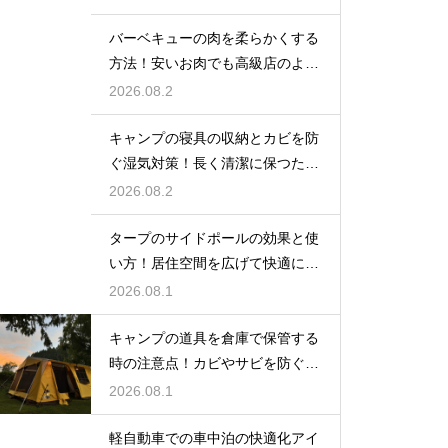
バーベキューの肉を柔らかくする
方法！安いお肉でも高級店のよう
に美味しく
2026.08.2
キャンプの寝具の収納とカビを防
ぐ湿気対策！長く清潔に保つため
の手入れ
2026.08.2
タープのサイドポールの効果と使
い方！居住空間を広げて快適に過
ごす技
2026.08.1
キャンプの道具を倉庫で保管する
時の注意点！カビやサビを防ぐお
手入れ
2026.08.1
軽自動車での車中泊の快適化アイ