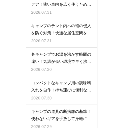
デア！狭い車内を広く使うための
工夫
2026.07.31
キャンプのテント内への蟻の侵入
を防ぐ対策！快適な居住空間をキ
ープ
2026.07.31
冬キャンプでお湯を沸かす時間の
違い！気温が低い環境で早く沸騰
させる
2026.07.30
コンパクトなキャンプ用の調味料
入れを自作！持ち運びに便利な収
納術
2026.07.30
キャンプの道具の断捨離の基準！
使わないギアを手放して身軽にな
る方法
2026.07.29