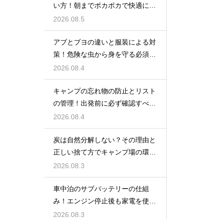
い方！朝までポカポカで快適に眠
る方法
2026.08.5
アブとブヨの違いと服装による対
策！危険な虫から身を守る必須知
識
2026.08.4
キャンプの忘れ物の防止とリスト
の管理！出発前に必ず確認すべき
持ち物
2026.08.4
炭は自然分解しない？その理由と
正しい捨て方でキャンプ場の環境
を守る
2026.08.3
車中泊のサブバッテリーの仕組
み！エンジン停止後も家電を使う
ための知識
2026.08.3