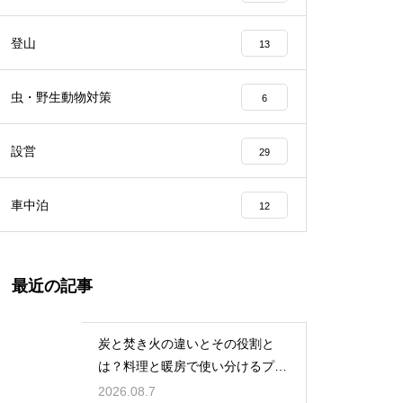
登山
13
虫・野生動物対策
6
設営
29
車中泊
12
最近の記事
炭と焚き火の違いとその役割と
は？料理と暖房で使い分けるプロ
の技
2026.08.7