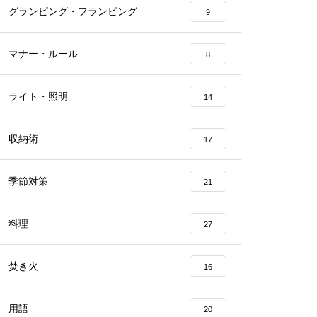
グランピング・フランピング
9
マナー・ルール
8
ライト・照明
14
収納術
17
季節対策
21
料理
27
焚き火
16
用語
20