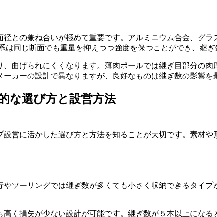
面径との兼ね合いが極めて重要です。アルミニウム合金、グラ
0系は同じ断面でも重量を抑えつつ強度を保つことができ、継
り、曲げられにくくなります。薄肉ポールでは継ぎ目部分の肉
メーカーの設計で異なりますが、良好なものは継ぎ数の影響を
践的な選び方と設営方法
プ設営に活かした選び方と方法を知ることが大切です。素材や
行やツーリングでは継ぎ数が多くても小さく収納できるタイプ
も高く損失が少ない設計が可能です。継ぎ数が５本以上になる