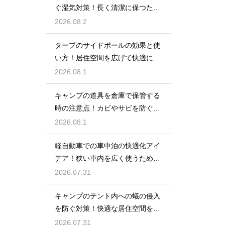
ぐ湿気対策！長く清潔に保つため
の手入れ
2026.08.2
タープのサイドポールの効果と使
い方！居住空間を広げて快適に過
ごす技
2026.08.1
キャンプの道具を倉庫で保管する
時の注意点！カビやサビを防ぐお
手入れ
2026.08.1
軽自動車での車中泊の快適化アイ
デア！狭い車内を広く使うための
工夫
2026.07.31
キャンプのテント内への蟻の侵入
を防ぐ対策！快適な居住空間をキ
ープ
2026.07.31