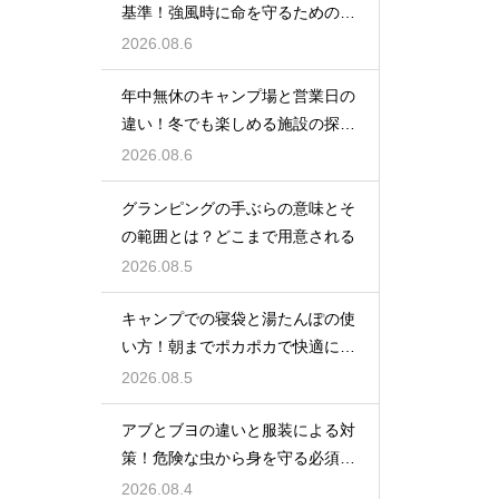
基準！強風時に命を守るための行
動
2026.08.6
年中無休のキャンプ場と営業日の
違い！冬でも楽しめる施設の探し
方
2026.08.6
グランピングの手ぶらの意味とそ
の範囲とは？どこまで用意される
2026.08.5
キャンプでの寝袋と湯たんぽの使
い方！朝までポカポカで快適に眠
る方法
2026.08.5
アブとブヨの違いと服装による対
策！危険な虫から身を守る必須知
識
2026.08.4