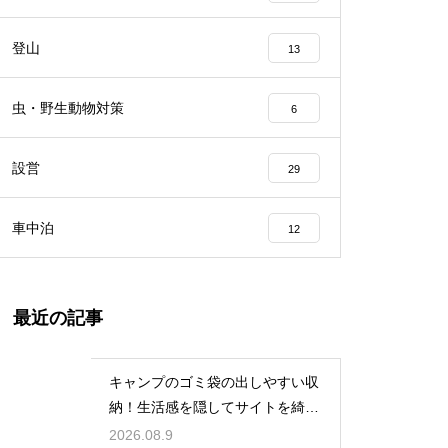
登山
13
虫・野生動物対策
6
設営
29
車中泊
12
最近の記事
キャンプのゴミ袋の出しやすい収
納！生活感を隠してサイトを綺麗
に保つ
2026.08.9