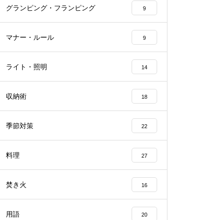
グランピング・フランピング
9
マナー・ルール
9
ライト・照明
14
収納術
18
季節対策
22
料理
27
焚き火
16
用語
20