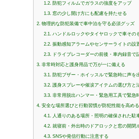
1.2.
防犯フィルムでガラスの強度をアップ
1.3.
窓の少し開け方にも配慮を持たせる
2.
物理的な防犯装備で車中泊を守る必須グッズ
2.1.
ハンドルロックやタイヤロックで車その
2.2.
振動感知アラームやセンサーライトの設
2.3.
ドライブレコーダーの前後・車内録音で
3.
非常時対応と護身用品で万が一に備える
3.1.
防犯ブザー・ホイッスルで緊急時に声を
3.2.
護身スプレーや催涙アイテムの選び方と
3.3.
非常用脱出ハンマー・緊急用工具で緊急
4.
安全な場所選びと行動習慣が防犯性能を高め
4.1.
人通りのある場所・照明の確保された駐
4.2.
就寝前・外出時のドアロックと窓の開閉
4.3.
SNSや発信行動に注意する