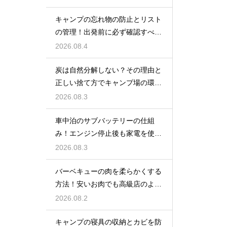
キャンプの忘れ物の防止とリスト
の管理！出発前に必ず確認すべき
持ち物
2026.08.4
炭は自然分解しない？その理由と
正しい捨て方でキャンプ場の環境
を守る
2026.08.3
車中泊のサブバッテリーの仕組
み！エンジン停止後も家電を使う
ための知識
2026.08.3
バーベキューの肉を柔らかくする
方法！安いお肉でも高級店のよう
に美味しく
2026.08.2
キャンプの寝具の収納とカビを防