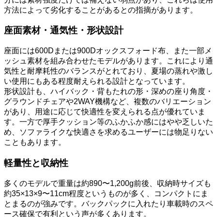
方法によって劣化することがあるとの指摘があります。
座面素材・通気性・形状設計
座面には600Dまたは900Dオックスフォード布、また一部メ
ッシュ素材を組み合わせたモデルがあります。これにより通
気性と耐摩耗性のバランスがとれており、夏場の蒸れや激し
い使用にもある程度耐えられる設計となっています。
形状設計も、ハイバック・背もたれの形・深めの座り角度・
グラウンドチェアや2WAY機構など、複数のバリエーション
があり、用途に応じて快適性を変えられる点が優れていま
す。一方で厚手クッション等のふかふか感にはやや乏しいた
め、ソファライクな快適さを求めるユーザーには物足りない
こともあります。
軽量性と収納性
多くのモデルで重量は約890〜1,200g前後、収納時サイズも
約35×13×9〜11cm程度というものが多く、コンパクトにま
とまるのが強みです。バックパックに入れたり車載時のスペ
ース確保で有利という声が多くあります。