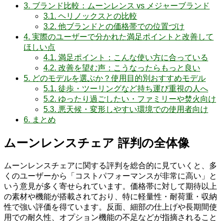
3.
ブランド比較：ムーンレンス vs メジャーブランド
3.1.
ヘリノックスとの比較
3.2.
他ブランドとの価格帯での位置づけ
4.
実際のユーザーで分かれた満足ポイントと改善して
ほしい点
4.1.
満足ポイント：こんな使い方に合っている
4.2.
改善を望む声：こうなったらもっと良い
5.
どのモデルを選ぶか？使用目的別おすすめモデル
5.1.
徒歩・ツーリングなど持ち運び重視の人へ
5.2.
ゆったり過ごしたい・ファミリーや焚火向け
5.3.
悪天候・変形しやすい環境での使用者向け
6.
まとめ
ムーンレンスチェア 評判の全体像
ムーンレンスチェアに関する評判を総合的に見ていくと、多
くのユーザーから「コストパフォーマンスが非常に高い」と
いう意見が多く寄せられています。価格帯に対して期待以上
の素材や機能が搭載されており、特に軽量性・耐荷重・収納
性で強い評価を得ています。反面、細部の仕上げや長期間使
用での耐久性、オプション機能の不足などが指摘されること