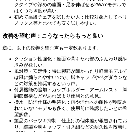
クタイプや深めの座面・足を伸ばせる2WAYモデルで
はくつろぎ度が高い。
初めて高級チェアを試したい人：比較対象としてヘリ
ノックス等と比べても安く試しやすい。
改善を望む声：こうなったらもっと良い
逆に、以下の改善を望む声も一定数あります。
クッション性強化：座面や背もたれ部のふんわり感や
厚みが欲しい。
風対策・安定性：特に脚部が細かったり軽量モデルで
は風に煽られやすいので、脚キャップやペグダウンな
どの対策を推奨するという声。
付属機能の追加：カップホルダー、アームレスト、脚
調節機構などがあればより便利との意見。
撥水・防汚仕様の明確化：雨や汚れへの耐性が明記さ
れていないモデルも多く、使用前に確認したいとの希
望多数。
製品のバラツキ抑制：仕上げの個体差が報告されてお
り、縫製や脚キャップ・引き紐などの耐久性を改善し