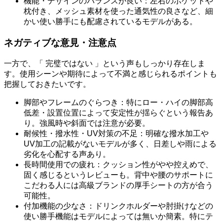
機能・デザインのバランスが良い：左右のポケットや
枕付き、メッシュ素材を使った通気性の良さなど、細
かい使い勝手にも配慮されているモデルがある。
ネガティブな意見・注意点
一方で、「 完璧ではない 」という声もしっかり存在しま
す。使用シーンや期待によって不満と感じられるポイントも
把握しておきたいです。
脚部やフレームのぐらつき：特にロー・ハイの脚部高
低差・設置位置によって安定性が揺らぐという報告あ
り。強風時や斜面では注意が必要。
耐候性・撥水性・UV対策の不足：明確な撥水加工や
UV加工の記載がないモデルが多く、日差しや雨による
劣化を心配する声あり。
長時間使用での疲れ：クッション性がやや控えめで、
固く感じるというレビューも。背中や腰のサポートに
こだわる人には高級ブランドの厚手シートの方が合う
可能性。
付加機能の少なさ：ドリンクホルダーや肘掛けなどの
使い勝手機能はモデルによっては無いか簡素。特にテ