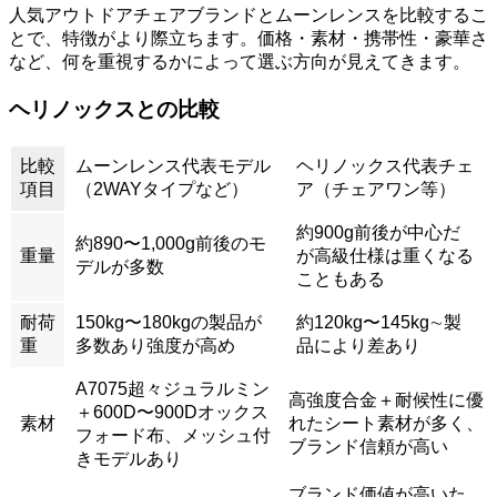
人気アウトドアチェアブランドとムーンレンスを比較するこ
とで、特徴がより際立ちます。価格・素材・携帯性・豪華さ
など、何を重視するかによって選ぶ方向が見えてきます。
ヘリノックスとの比較
比較
ムーンレンス代表モデル
ヘリノックス代表チェ
項目
（2WAYタイプなど）
ア（チェアワン等）
約900g前後が中心だ
約890〜1,000g前後のモ
重量
が高級仕様は重くなる
デルが多数
こともある
耐荷
150kg〜180kgの製品が
約120kg〜145kg∼製
重
多数あり強度が高め
品により差あり
A7075超々ジュラルミン
高強度合金＋耐候性に優
＋600D〜900Dオックス
素材
れたシート素材が多く、
フォード布、メッシュ付
ブランド信頼が高い
きモデルあり
ブランド価値が高いた