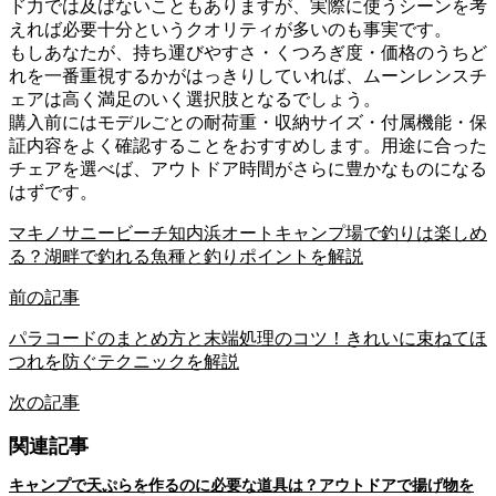
ド力では及ばないこともありますが、実際に使うシーンを考
えれば必要十分というクオリティが多いのも事実です。
もしあなたが、持ち運びやすさ・くつろぎ度・価格のうちど
れを一番重視するかがはっきりしていれば、ムーンレンスチ
ェアは高く満足のいく選択肢となるでしょう。
購入前にはモデルごとの耐荷重・収納サイズ・付属機能・保
証内容をよく確認することをおすすめします。用途に合った
チェアを選べば、アウトドア時間がさらに豊かなものになる
はずです。
マキノサニービーチ知内浜オートキャンプ場で釣りは楽しめ
る？湖畔で釣れる魚種と釣りポイントを解説
前の記事
パラコードのまとめ方と末端処理のコツ！きれいに束ねてほ
つれを防ぐテクニックを解説
次の記事
関連記事
キャンプで天ぷらを作るのに必要な道具は？アウトドアで揚げ物を