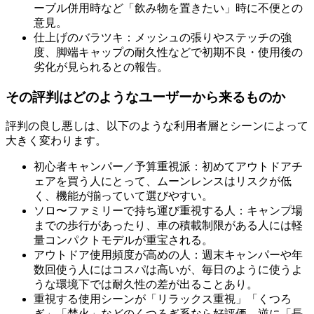
ーブル併用時など「飲み物を置きたい」時に不便との
意見。
仕上げのバラツキ：メッシュの張りやステッチの強
度、脚端キャップの耐久性などで初期不良・使用後の
劣化が見られるとの報告。
その評判はどのようなユーザーから来るものか
評判の良し悪しは、以下のような利用者層とシーンによって
大きく変わります。
初心者キャンパー／予算重視派：初めてアウトドアチ
ェアを買う人にとって、ムーンレンスはリスクが低
く、機能が揃っていて選びやすい。
ソロ〜ファミリーで持ち運び重視する人：キャンプ場
までの歩行があったり、車の積載制限がある人には軽
量コンパクトモデルが重宝される。
アウトドア使用頻度が高めの人：週末キャンパーや年
数回使う人にはコスパは高いが、毎日のように使うよ
うな環境下では耐久性の差が出ることあり。
重視する使用シーンが「リラックス重視」「くつろ
ぎ」「焚火」などのくつろぎ系なら好評価。逆に「長