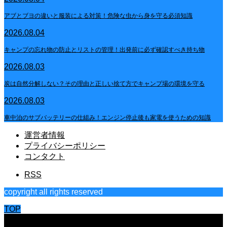
アブとブヨの違いと服装による対策！危険な虫から身を守る必須知識
2026.08.04
キャンプの忘れ物の防止とリストの管理！出発前に必ず確認すべき持ち物
2026.08.03
炭は自然分解しない？その理由と正しい捨て方でキャンプ場の環境を守る
2026.08.03
車中泊のサブバッテリーの仕組み！エンジン停止後も家電を使うための知識
運営者情報
プライバシーポリシー
コンタクト
RSS
copyright all rights reserved
TOP
CLOSE