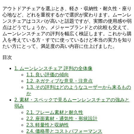
アウトドアチェアを選ぶとき、軽さ・収納性・耐久性・座り
心地など、どれを重視するかで選択が変わります。ムーンレ
ンスチェアはコスパが高いと話題ですが、実際の使用感や弱
点はどうでしょうか。メジャーブランドとの比較も交えて、
ムーンレンスチェアの評判を幅広く検証します。これから購
入を考えている方・すでに使っているけど本当の実力を知り
たい方にとって、満足度の高い内容に仕上げました。
目次
1.
ムーンレンスチェア 評判の全体像
1.1.
良い評価の傾向
1.2.
ネガティブな意見・注意点
1.3.
その評判はどのようなユーザーから来るもの
か
2.
素材・スペックで見るムーンレンスチェアの強みと
弱み
2.1.
フレーム素材と耐久性
2.2.
座面素材・通気性・形状設計
2.3.
軽量性と収納性
2.4.
価格帯とコストパフォーマンス