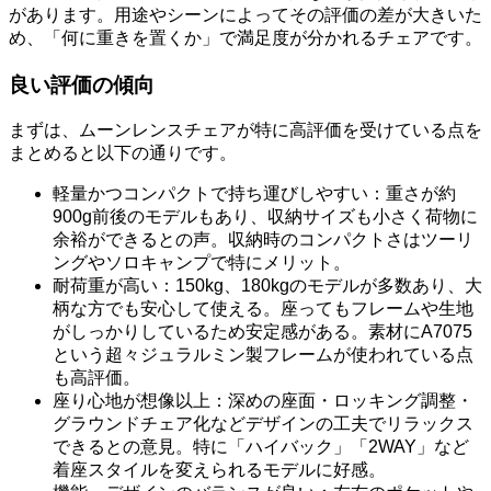
があります。用途やシーンによってその評価の差が大きいた
め、「何に重きを置くか」で満足度が分かれるチェアです。
良い評価の傾向
まずは、ムーンレンスチェアが特に高評価を受けている点を
まとめると以下の通りです。
軽量かつコンパクトで持ち運びしやすい：重さが約
900g前後のモデルもあり、収納サイズも小さく荷物に
余裕ができるとの声。収納時のコンパクトさはツーリ
ングやソロキャンプで特にメリット。
耐荷重が高い：150kg、180kgのモデルが多数あり、大
柄な方でも安心して使える。座ってもフレームや生地
がしっかりしているため安定感がある。素材にA7075
という超々ジュラルミン製フレームが使われている点
も高評価。
座り心地が想像以上：深めの座面・ロッキング調整・
グラウンドチェア化などデザインの工夫でリラックス
できるとの意見。特に「ハイバック」「2WAY」など
着座スタイルを変えられるモデルに好感。