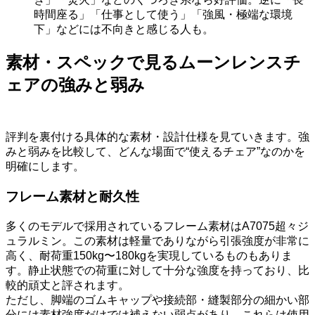
時間座る」「仕事として使う」「強風・極端な環境
下」などには不向きと感じる人も。
素材・スペックで見るムーンレンスチ
ェアの強みと弱み
評判を裏付ける具体的な素材・設計仕様を見ていきます。強
みと弱みを比較して、どんな場面で“使えるチェア”なのかを
明確にします。
フレーム素材と耐久性
多くのモデルで採用されているフレーム素材はA7075超々ジ
ュラルミン。この素材は軽量でありながら引張強度が非常に
高く、耐荷重150kg〜180kgを実現しているものもありま
す。静止状態での荷重に対して十分な強度を持っており、比
較的頑丈と評されます。
ただし、脚端のゴムキャップや接続部・縫製部分の細かい部
分には素材強度だけでは補えない弱点があり、これらは使用