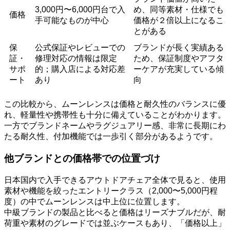
3,000円〜6,000円台で入
め、同等素材・仕様でも
価格
手可能なものが中心
価格が２倍以上になるこ
とがある
保
公式保証やレビューでの
ブランドが長く実績ある
証・
修理対応の情報は限定
ため、保証制度やアフタ
サポ
的；購入店による対応差
ーケアが充実している傾
ート
あり
向
この比較から、ムーンレンスは価格と耐久性のバランスに優
れ、軽量性や携帯性も十分に備えていることがわかります。
一方でブランドネームやラグジュアリー感、非常に長期にわ
たる耐久性、付加機能では一歩引く部分があるようです。
他ブランドとの価格帯での位置づけ
日本国内で入手できるアウトドアチェア全体で見ると、使用
素材や機能を絞ったエントリークラス（2,000〜5,000円程
度）の中でムーンレンスは中上位に位置します。
中級ブランドの製品と比べると価格はリーズナブルだが、耐
荷重や素材のグレードでは並ぶケースもあり、「価格以上」