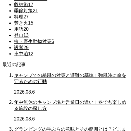
収納術
17
季節対策
21
料理
27
焚き火
15
用語
20
登山
13
虫・野生動物対策
6
設営
29
車中泊
12
最近の記事
キャンプでの暴風の対策と避難の基準！強風時に命を
守るための行動
2026.08.6
年中無休のキャンプ場と営業日の違い！冬でも楽しめ
る施設の探し方
2026.08.6
グランピングの手ぶらの意味とその範囲とは？どこま