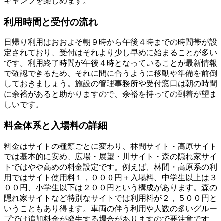
キャンプを楽しめます。
利用時間と受付の流れ
日帰り利用はおおよそ朝９時から午後４時までの時間帯が設
定されており、受付はそれより少し早めに始まることが多い
です。利用終了時間が午後４時となっていることが最新情報
で確認できるため、それに間に合うように移動や準備を前倒
しておきましょう。施設の管理事務所や受付窓口は朝の時間
に余裕があると助かりますので、余裕を持っての到着が望ま
しいです。
料金体系と入場料の詳細
料金はサイトの種類ごとに変わり、林間サイト・高原サイト
では基本的に安め、広場・展望・川サイト・森の隠れ家サイ
トではやや高めの料金設定です。例えば、林間・高原系の利
用ではサイト使用料１，０００円＋入場料、中学生以上は３
００円、小学生以下は２００円という構成があります。森の
隠れ家サイトなど特別なサイトでは利用料が２，５００円と
いうこともあり得ます。車両の伴う利用や人数の多いグルー
プでは追加料金が発生する場合がありますので要注意です。