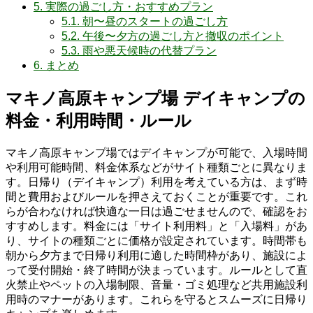
5.
実際の過ごし方・おすすめプラン
5.1.
朝〜昼のスタートの過ごし方
5.2.
午後〜夕方の過ごし方と撤収のポイント
5.3.
雨や悪天候時の代替プラン
6.
まとめ
マキノ高原キャンプ場 デイキャンプの
料金・利用時間・ルール
マキノ高原キャンプ場ではデイキャンプが可能で、入場時間
や利用可能時間、料金体系などがサイト種類ごとに異なりま
す。日帰り（デイキャンプ）利用を考えている方は、まず時
間と費用およびルールを押さえておくことが重要です。これ
らが合わなければ快適な一日は過ごせませんので、確認をお
すすめします。料金には「サイト利用料」と「入場料」があ
り、サイトの種類ごとに価格が設定されています。時間帯も
朝から夕方まで日帰り利用に適した時間枠があり、施設によ
って受付開始・終了時間が決まっています。ルールとして直
火禁止やペットの入場制限、音量・ゴミ処理など共用施設利
用時のマナーがあります。これらを守るとスムーズに日帰り