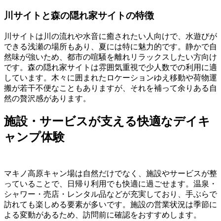
川サイトと森の隠れ家サイトの特徴
川サイトは川の流れや水音に癒されたい人向けで、水遊びが
できる浅瀬の場所もあり、夏には特に魅力的です。静かで自
然味が強いため、都市の喧騒を離れリラックスしたい方向け
です。森の隠れ家サイトは雰囲気重視で少人数での利用に適
しています。木々に囲まれたロケーションゆえ移動や荷物運
搬が若干不便なこともありますが、それを補って余りある自
然の贅沢感があります。
施設・サービスが支える快適なデイキ
ャンプ体験
マキノ高原キャン場は自然だけでなく、施設やサービスが整
っていることで、日帰り利用でも快適に過ごせます。温泉・
シャワー・売店・レンタル品などが充実しており、手ぶらで
訪れても楽しめる要素が多いです。施設の営業状況は季節に
よる変動があるため、訪問前に確認をおすすめします。