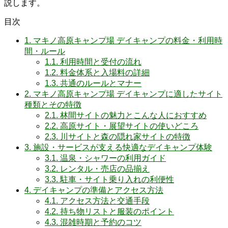
説します。
目次
1.
マキノ高原キャンプ場 デイキャンプの料金・利用時
間・ルール
1.1.
利用時間と受付の流れ
1.2.
料金体系と入場料の詳細
1.3.
共通のルールとマナー
2.
マキノ高原キャンプ場 デイキャンプに適したサイト
種類とその特徴
2.1.
林間サイトの魅力とこんな人におすすめ
2.2.
高原サイト・展望サイトの使いどころ
2.3.
川サイトと森の隠れ家サイトの特徴
3.
施設・サービスが支える快適なデイキャンプ体験
3.1.
温泉・シャワーの利用ガイド
3.2.
レンタル・売店の品揃え
3.3.
駐車・サイト乗り入れの利便性
4.
デイキャンプの準備とアクセス方法
4.1.
アクセス方法と交通手段
4.2.
持ち物リストと服装のポイント
4.3.
混雑時期と予約のコツ