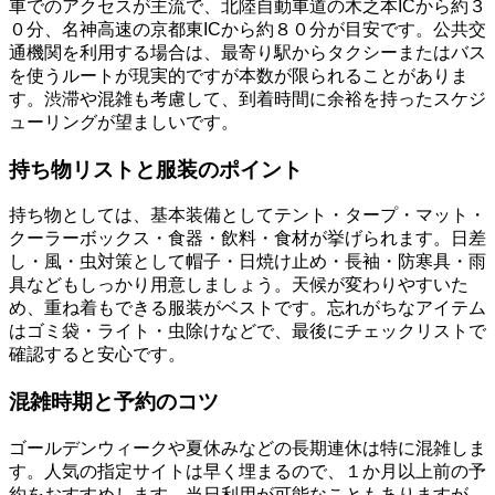
車でのアクセスが主流で、北陸自動車道の木之本ICから約３
０分、名神高速の京都東ICから約８０分が目安です。公共交
通機関を利用する場合は、最寄り駅からタクシーまたはバス
を使うルートが現実的ですが本数が限られることがありま
す。渋滞や混雑も考慮して、到着時間に余裕を持ったスケジ
ューリングが望ましいです。
持ち物リストと服装のポイント
持ち物としては、基本装備としてテント・タープ・マット・
クーラーボックス・食器・飲料・食材が挙げられます。日差
し・風・虫対策として帽子・日焼け止め・長袖・防寒具・雨
具などもしっかり用意しましょう。天候が変わりやすいた
め、重ね着もできる服装がベストです。忘れがちなアイテム
はゴミ袋・ライト・虫除けなどで、最後にチェックリストで
確認すると安心です。
混雑時期と予約のコツ
ゴールデンウィークや夏休みなどの長期連休は特に混雑しま
す。人気の指定サイトは早く埋まるので、１か月以上前の予
約をおすすめします。当日利用が可能なこともありますが、