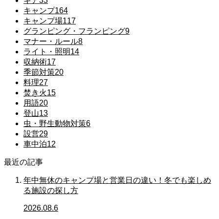
ギア
33
キャンプ
164
キャンプ場
117
グランピング・フランピング
9
マナー・ルール
8
ライト・照明
14
収納術
17
季節対策
20
料理
27
焚き火
15
用語
20
登山
13
虫・野生動物対策
6
設営
29
車中泊
12
最近の記事
年中無休のキャンプ場と営業日の違い！冬でも楽しめ
る施設の探し方
2026.08.6