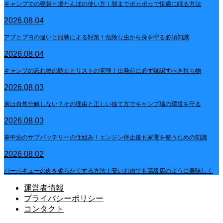
キャンプでの寝袋と湯たんぽの使い方！朝までポカポカで快適に眠る方法
2026.08.04
アブとブヨの違いと服装による対策！危険な虫から身を守る必須知識
2026.08.04
キャンプの忘れ物の防止とリストの管理！出発前に必ず確認すべき持ち物
2026.08.03
炭は自然分解しない？その理由と正しい捨て方でキャンプ場の環境を守る
2026.08.03
車中泊のサブバッテリーの仕組み！エンジン停止後も家電を使うための知識
2026.08.02
バーベキューの肉を柔らかくする方法！安いお肉でも高級店のように美味しく
運営者情報
プライバシーポリシー
コンタクト