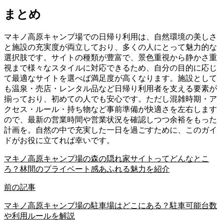
まとめ
マキノ高原キャンプ場での日帰り利用は、自然環境の美しさ
と施設の充実度が両立しており、多くの人にとって魅力的な
選択肢です。サイトの種類が豊富で、景色重視から静かさ重
視まで様々なスタイルに対応できるため、自分の目的に応じ
て最適なサイトを選べば満足度が高くなります。施設として
も温泉・売店・レンタル品など日帰り利用者を支える要素が
揃っており、初めての人でも安心です。ただし混雑時期・ア
クセス・ルール・持ち物など事前準備が快適さを左右します
ので、最新の営業時間や営業状況を確認しつつ余裕をもった
計画を。自然の中で充実した一日を過ごすために、このガイ
ドがお役に立てれば幸いです。
マキノ高原キャンプ場の森の隠れ家サイトってどんなとこ
ろ？林間のプライベート感あふれる魅力を紹介
前の記事
マキノ高原キャンプ場の駐車場はどこにある？駐車可能台数
や利用ルールを解説