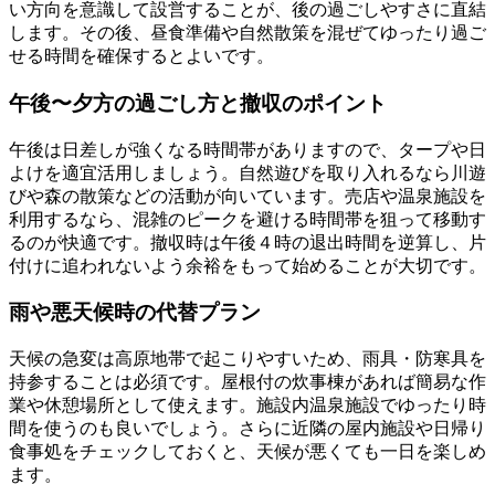
い方向を意識して設営することが、後の過ごしやすさに直結
します。その後、昼食準備や自然散策を混ぜてゆったり過ご
せる時間を確保するとよいです。
午後〜夕方の過ごし方と撤収のポイント
午後は日差しが強くなる時間帯がありますので、タープや日
よけを適宜活用しましょう。自然遊びを取り入れるなら川遊
びや森の散策などの活動が向いています。売店や温泉施設を
利用するなら、混雑のピークを避ける時間帯を狙って移動す
るのが快適です。撤収時は午後４時の退出時間を逆算し、片
付けに追われないよう余裕をもって始めることが大切です。
雨や悪天候時の代替プラン
天候の急変は高原地帯で起こりやすいため、雨具・防寒具を
持参することは必須です。屋根付の炊事棟があれば簡易な作
業や休憩場所として使えます。施設内温泉施設でゆったり時
間を使うのも良いでしょう。さらに近隣の屋内施設や日帰り
食事処をチェックしておくと、天候が悪くても一日を楽しめ
ます。