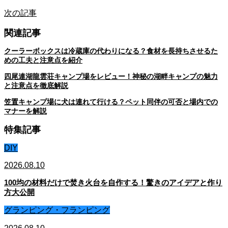
次の記事
関連記事
クーラーボックスは冷蔵庫の代わりになる？食材を長持ちさせるた
めの工夫と注意点を紹介
四尾連湖龍雲荘キャンプ場をレビュー！神秘の湖畔キャンプの魅力
と注意点を徹底解説
笠置キャンプ場に犬は連れて行ける？ペット同伴の可否と場内での
マナーを解説
特集記事
DIY
2026.08.10
100均の材料だけで焚き火台を自作する！驚きのアイデアと作り
方大公開
グランピング・フランピング