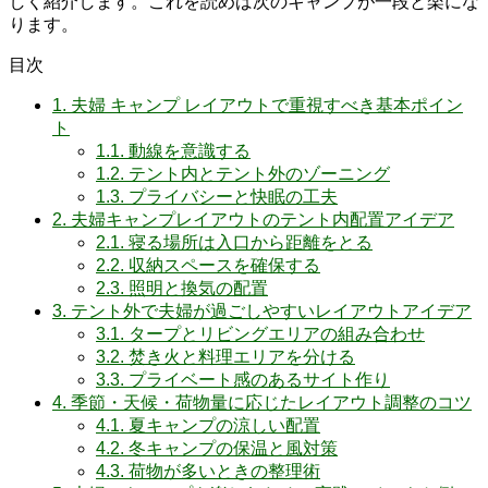
しく紹介します。これを読めば次のキャンプが一段と楽にな
ります。
目次
1.
夫婦 キャンプ レイアウトで重視すべき基本ポイン
ト
1.1.
動線を意識する
1.2.
テント内とテント外のゾーニング
1.3.
プライバシーと快眠の工夫
2.
夫婦キャンプレイアウトのテント内配置アイデア
2.1.
寝る場所は入口から距離をとる
2.2.
収納スペースを確保する
2.3.
照明と換気の配置
3.
テント外で夫婦が過ごしやすいレイアウトアイデア
3.1.
タープとリビングエリアの組み合わせ
3.2.
焚き火と料理エリアを分ける
3.3.
プライベート感のあるサイト作り
4.
季節・天候・荷物量に応じたレイアウト調整のコツ
4.1.
夏キャンプの涼しい配置
4.2.
冬キャンプの保温と風対策
4.3.
荷物が多いときの整理術