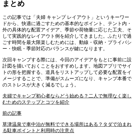
まとめ
この記事では「夫婦 キャンプ レイアウト」というキーワー
ドから、快適に過ごすための基本的なポイント、テント内・
外の具体的な配置アイデア、季節や荷物量に応じた工夫、そ
して実践的なレイアウト例を紹介してきました。ふたりで過
ごす時間を最大限楽しむためには、動線・収納・プライバシ
ー・快眠・季節対応のバランスが鍵になります。
次回キャンプする際には、今回のアイデアをもとに事前に設
計図を描いておくことをおすすめします。地図アプリでサイ
トの形を把握する、道具をリストアップして必要な配置をイ
メージすることで、準備がスムーズになり、キャンプ本番で
のストレスが大きく減るでしょう。
夫婦でキャンプ初心者ならどう始める？二人で無理なく楽し
むためのステップとコツを紹介
前の記事
草津温泉で車中泊が無料でできる場所はある？タダで泊まれ
る駐車ポイントと利用時の注意点