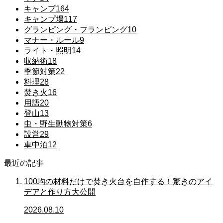
キャンプ
164
キャンプ場
117
グランピング・フランピング
10
マナー・ルール
9
ライト・照明
14
収納術
18
季節対策
22
料理
28
焚き火
16
用語
20
登山
13
虫・野生動物対策
6
設営
29
車中泊
12
最近の記事
100均の材料だけで焚き火台を自作する！驚きのアイ
デアと作り方大公開
2026.08.10