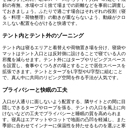
斜の有無、水場やゴミ捨て場までの距離などを事前に調査し
ておきましょう。ふたりで過ごす場合はそれぞれの役割（寝
る・料理・荷物整理）の動きが重ならないよう、動線がクロ
スしない配置を心がけると快適です。
テント内とテント外のゾーニング
テント内は寝るエリアと着替えや荷物置き場を分け、寝袋や
マットはテント入口とは反対側に設けることで寝ている人の
邪魔を減らせます。テント外にはタープやリビングスペース
を設置し、食事やくつろぎの場とすることで居住スペースを
拡張できます。テントとタープをL字型やU字型に組むこと
で、真ん中に共同のリビング空間を作る手法が人気です。
プライバシーと快眠の工夫
入口が人通りに面しないよう配置する、隣サイトとの間に目
隠しできるタープやロープを張る、テントの入口を風上に向
けないなどの工夫でプライバシーと睡眠の質を高められま
す。寝具はエアマットやコットで地面の凸凹を軽減し、また
季節に合わせてインナーに保温性を持たせるものを選ぶと寒