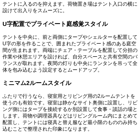
テントに入るのを抑えます。荷物置き場はテント入口の横に
設けて出入りをスムーズに。
U字配置でプライベート庭感覚スタイル
テントを中央に、前と両側にタープやシェルターを配置して
U字の形を作ることで、囲まれたプライベート感のある庭空
間が生まれます。両端にチェア・テーブルを配置して分担の
作業や休憩エリアを設ければ、自分スペースと共有空間のバ
ランスが取れます。夜間の灯りも中央にランタンを吊って全
体を包み込むよう設定するとムードアップ。
ミニマム2ルームスタイル
ふたりで行うなら、寝室用とリビング用の2ルームテントを
使うのも有効です。寝室は静かなサイト奥側に設置し、リビ
ング側にはタープを接続するか別設置して食事・談話の場と
します。荷物や調理器具などはリビングルーム内にまとめて
配置し、テントには寝具と替え服など最小限のもののみ持ち
込むことで整理された印象になります。