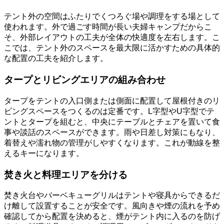
テント外の空間はふたりでくつろぐ場や調理をする場として
使われます。外で過ごす時間が長い夫婦キャンプだからこ
そ、外部レイアウトの工夫が全体の快適度を左右します。こ
こでは、テント外のスペースを最大限に活かすための具体的
な配置の工夫を紹介します。
タープとリビングエリアの組み合わせ
タープをテントの入口側または側面に配置して屋根付きのリ
ビングスペースをつくるのは定番です。L字型やU字型でテ
ントとタープを組むと、中央にテーブルとチェアを置いて食
事や談話のスペースができます。雨や日差し対策にもなり、
着替えや濡れ物の管理がしやすくなります。これが動線を整
えるキーになります。
焚き火と料理エリアを分ける
焚き火台やバーベキューグリルはテントや寝具からできるだ
け離して設置することが安全です。風向きや煙の流れを予め
確認してから配置を決めると、煙がテント内に入るのを防げ