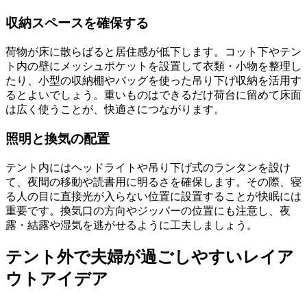
収納スペースを確保する
荷物が床に散らばると居住感が低下します。コット下やテン
ト内の壁にメッシュポケットを設置して衣類・小物を整理し
たり、小型の収納棚やバッグを使った吊り下げ収納を活用す
るとよいでしょう。重いものはできるだけ荷台に留めて床面
は広く使うことが、快適さにつながります。
照明と換気の配置
テント内にはヘッドライトや吊り下げ式のランタンを設け
て、夜間の移動や読書用に明るさを確保します。その際、寝
る人の目に直接光が入らない位置に設置することが快眠には
重要です。換気口の方向やジッパーの位置にも注意し、夜
露・結露や湿気を逃がせるように工夫しましょう。
テント外で夫婦が過ごしやすいレイア
ウトアイデア