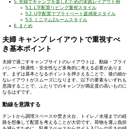
5.
夫婦でキャンプを楽しむための実践レイアウト例
5.1.
L字配置リビング重視スタイル
5.2.
U字配置でプライベート庭感覚スタイル
5.3.
ミニマム2ルームスタイル
6.
まとめ
夫婦 キャンプ レイアウトで重視すべ
き基本ポイント
夫婦で過ごすキャンプサイトのレイアウトは、動線・プライ
バシー・快適性・安全性など多角的に考える必要がありま
す。まずは基本となるポイントを押さえることで、後の細か
なレイアウトがスムーズになります。以下の要素をいずれも
意識することで、ふたりでのキャンプが満足度の高いものに
なるはずです。
動線を意識する
テントから調理スペースや焚き火台、トイレ／水場までの経
路を想像して配置を考えることが大切です。荷物を運ぶ負担
を減らすために、駐車スペースからサイト入口への近さや傾