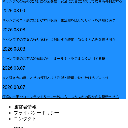
キャンプでの炭の火消し壺の必要性！安全に完全に消火して次回も再利用する
2026.08.09
キャンプのゴミ袋の出しやすい収納！生活感を隠してサイトを綺麗に保つ
2026.08.08
キャンプでの季節の移り変わりに対応する装備！急な冷え込みを乗り切る
2026.08.08
キャンプ場の共有の冷蔵庫の利用ルール！トラブルなく活用する技
2026.08.07
炭と焚き火の違いとその役割とは？料理と暖房で使い分けるプロの技
2026.08.07
寝袋の自宅やコインランドリーでの洗い方！ふかふかの暖かさを復活させる
運営者情報
プライバシーポリシー
コンタクト