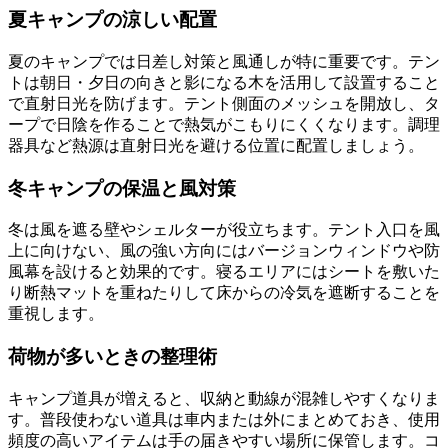
夏キャンプの涼しい配置
夏のキャンプでは日差し対策と風通しが特に重要です。テン
トは朝日・夕日の向きと影になる木を活用して設置すること
で直射日光を防げます。テント側面のメッシュを開放し、タ
ープで日陰を作ることで熱気がこもりにくくなります。調理
器具など熱源は直射日光を避ける位置に配置しましょう。
冬キャンプの保温と風対策
冬は風を遮る壁やシェルターが役立ちます。テント入口を風
上に向けない、風の強い方向にはバージョンウィンドウや防
風幕を設けると効果的です。寝るエリアにはシートを敷いた
り断熱マットを重ねたりして床からの冷気を遮断することを
重視します。
荷物が多いときの整理術
キャンプ道具が増えると、収納と動線が混雑しやすくなりま
す。普段使わない道具は車内または外にまとめておき、使用
頻度の高いアイテムは手の届きやすい場所に保管します。コ